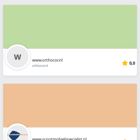
www.orthocor.nl
0,0
orthocor.nl
www.scootmobielspecialist.nl