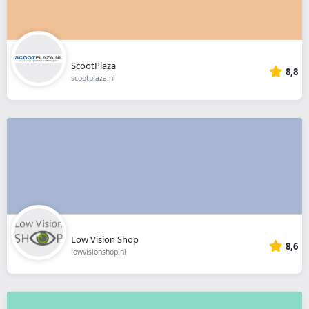
ScootPlaza
8,8
scootplaza.nl
Low Vision Shop
8,6
lowvisionshop.nl