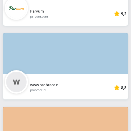
Parvum
9,2
parvum.com
www.probrace.nl
8,8
probrace.nl