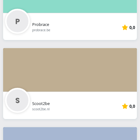
Probrace
0,0
probrace.be
Scoot2be
0,0
scoot2be.nl