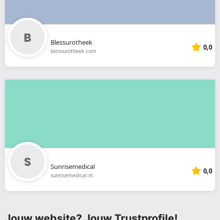
Blessurotheek
0,0
blessurotheek.com
Sunrisemedical
0,0
sunrisemedical.nl
Jouw website? Jouw Trustprofile!