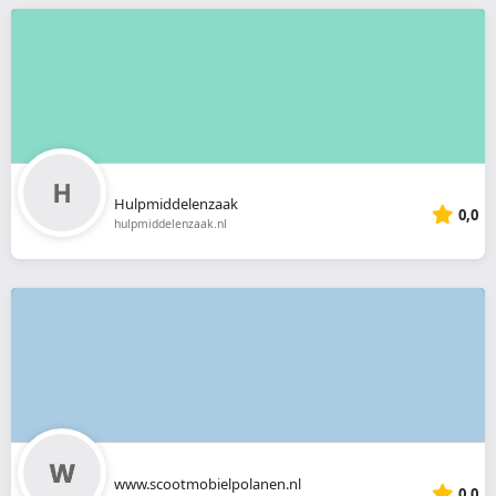
Hulpmiddelenzaak
0,0
hulpmiddelenzaak.nl
www.scootmobielpolanen.nl
0,0