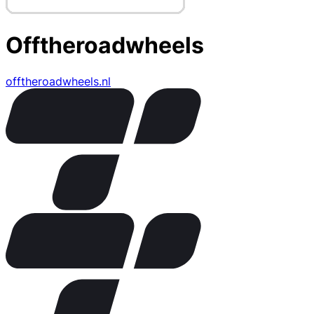
Offtheroadwheels
offtheroadwheels.nl