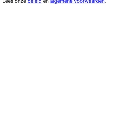
Lees onze
beleid
en
algemene voorwaarden
.