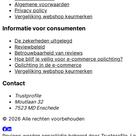
Algemene voorwaarden
Privacy policy
Vergelijking webshop keurmerken
Informatie voor consumenten
De zekerheden uitgelegd
Reviewbeleid
Betrouwbaarheid van reviews
Hoe blijf je veilig voor e-commerce oplichting?
Oplichting in de e-commerce
Vergelijking webshop keurmerken
Contact
Trustprofile
Moutlaan 32
7523 MD Enschede
© 2026 Alle rechten voorbehouden
Reviews worden onpartijdig beheerd door
Trustprofile
. L