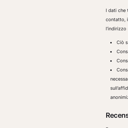
I dati ch
contatto, 
l’indirizz
Ciò s
Consi
Conse
Conse
necessar
sull’aff
anonimiz
Recensi