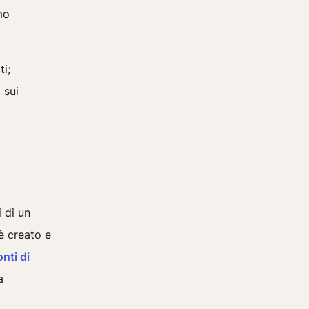
mo
i;
 sui
i di un
è creato e
onti di
a