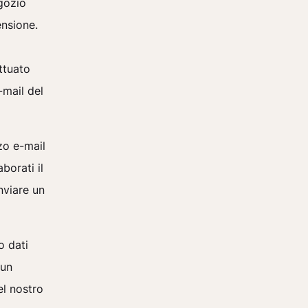
egozio
ensione.
ttuato
-mail del
zzo e-mail
borati il
nviare un
o dati
 un
el nostro