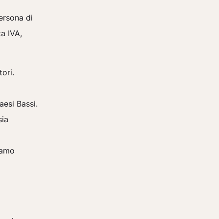
ersona di
a IVA,
ori.
aesi Bassi.
sia
siamo