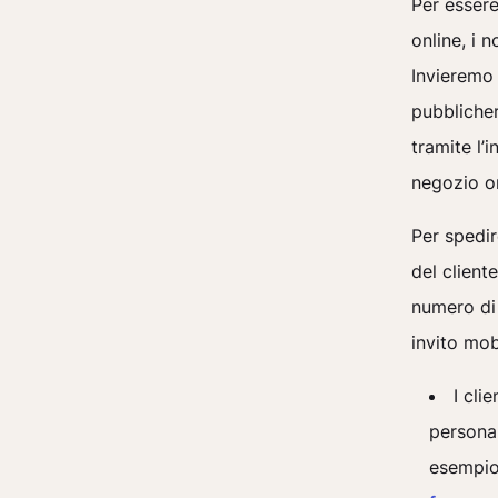
Per essere
online, i n
Invieremo 
pubblicher
tramite l’
negozio on
Per spedir
del client
numero di 
invito mob
I cli
personal
esempio 