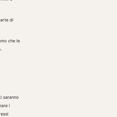
arte di
iamo che le
.
ti saranno
mare i
ressi