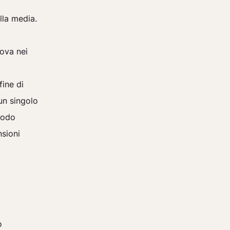
lla media.
rova nei
fine di
 un singolo
modo
sioni
o