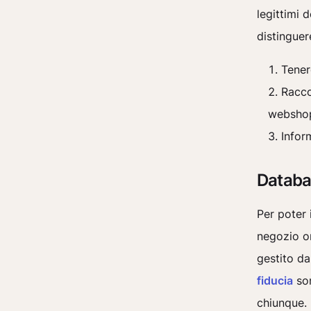
legittimi 
distinguer
Tener
Racco
websho
Infor
Databas
Per poter 
negozio o
gestito da
fiducia
son
chiunque.