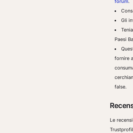
forum
.
Consi
Gli i
Tenia
Paesi Ba
Quest
fornire 
consuma
cerchia
false.
Recensi
Le recensi
Trustprofi