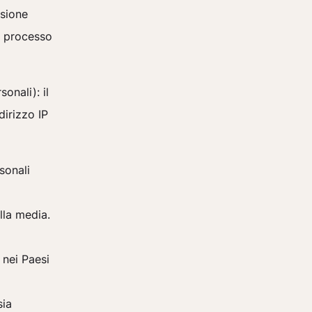
nsione
o processo
onali): il
dirizzo IP
sonali
lla media.
 nei Paesi
sia