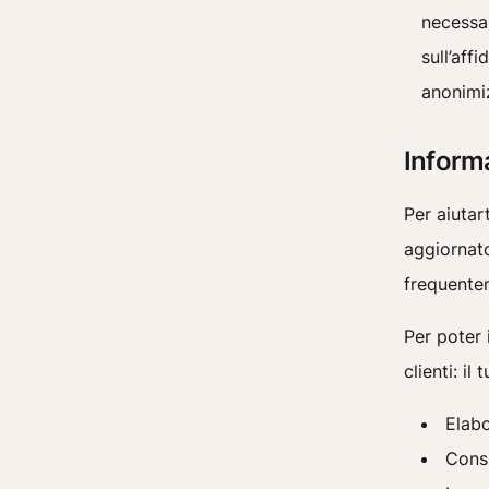
necessar
sull’aff
anonimiz
Informa
Per aiutar
aggiornat
frequentem
Per poter 
clienti: il
Elabo
Consi