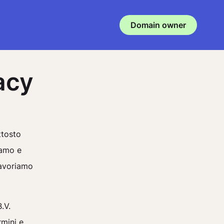
Domain owner
acy
ttosto
iamo e
lavoriamo
.V.
rmini e