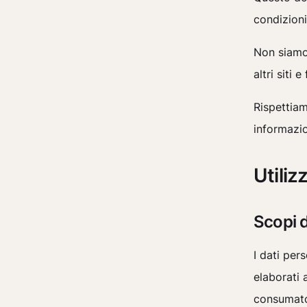
condizioni
Non siamo 
altri siti 
Rispettiam
informazio
Utiliz
Scopi d
I dati per
elaborati 
consumator