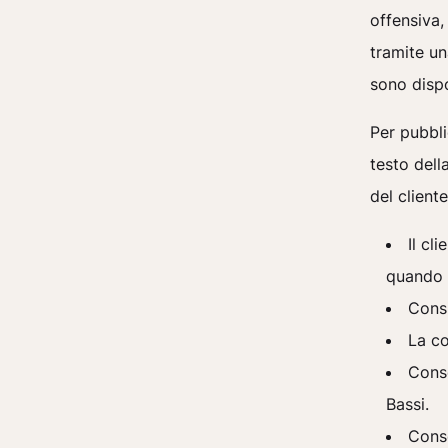
offensiva,
tramite un
sono dispo
Per pubbli
testo dell
del client
Il cl
quando 
Consi
La co
Conse
Bassi.
Conse