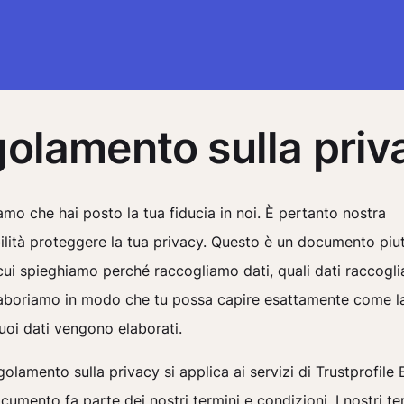
olamento sulla priv
mo che hai posto la tua fiducia in noi. È pertanto nostra
lità proteggere la tua privacy. Questo è un documento piu
cui spieghiamo perché raccogliamo dati, quali dati raccogl
laboriamo in modo che tu possa capire esattamente come 
uoi dati vengono elaborati.
olamento sulla privacy si applica ai servizi di Trustprofile B
umento fa parte dei nostri termini e condizioni. I nostri te