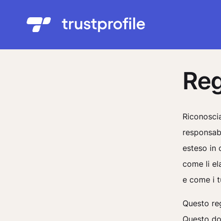
Reg
Riconoscia
responsabi
esteso in 
come li e
e come i t
Questo reg
Questo doc