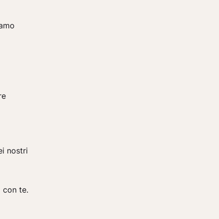
siamo
re
i nostri
 con te.