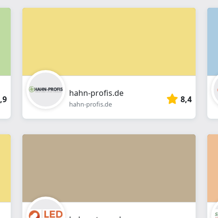
hahn-profis.de
,9
8,4
hahn-profis.de