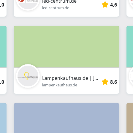
led-centrum.de
,0
4,6
led-centrum.de
Lampenkaufhaus.de | Jüterbog
,0
8,6
lampenkaufhaus.de