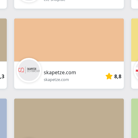
skapetze.com
,3
8,8
skapetze.com