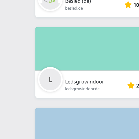
Besled (de)
10
besled.de
Ledsgrowindoor
2
ledsgrowindoor.de