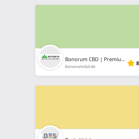
Bonorum CBD | Premium CBD Produkte online kaufen | Blüten, Öle, Hasch
8
bonorumcbd.de