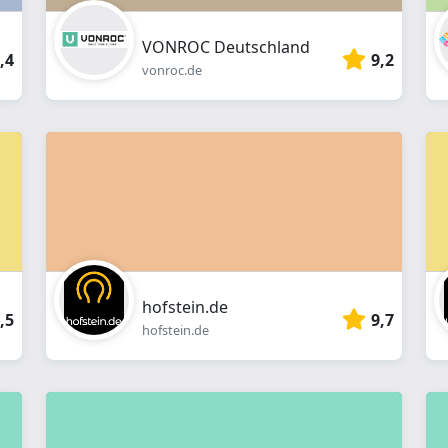
VONROC Deutschland
,4
9,2
vonroc.de
hofstein.de
,5
9,7
hofstein.de