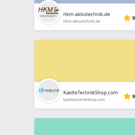
hkm-akkutechnik.de
9
hkm-akkutechnik.de
KaelteTechnikShop.com
9
kaeltetechnikshop.com