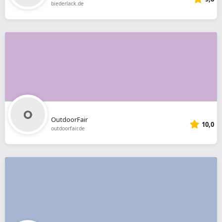
biederlack.de
OutdoorFair
10,0
outdoorfair.de