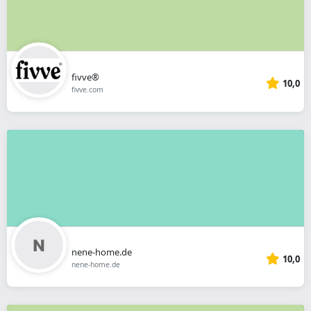
fivve®
10,0
fivve.com
nene-home.de
10,0
nene-home.de