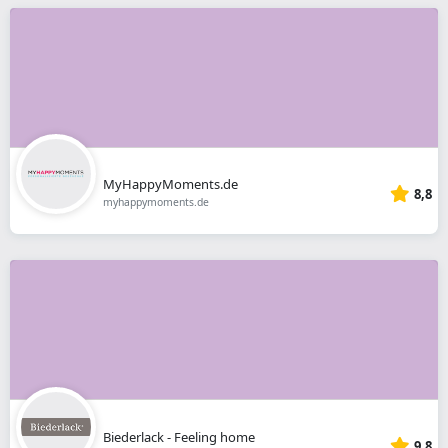
MyHappyMoments.de
8,8
myhappymoments.de
Biederlack - Feeling home
9,8