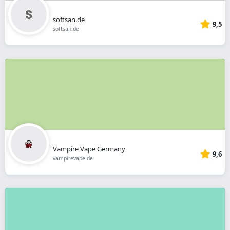
softsan.de
9,5
softsan.de
Vampire Vape Germany
9,6
vampirevape.de