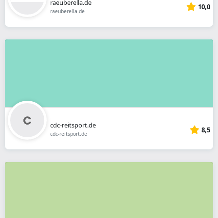
raeuberella.de
10,0
raeuberella.de
cdc-reitsport.de
8,5
cdc-reitsport.de