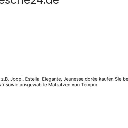
.B. Joop!, Estella, Elegante, Jeunesse dorée kaufen Sie bei
awö sowie ausgewählte Matratzen von Tempur.