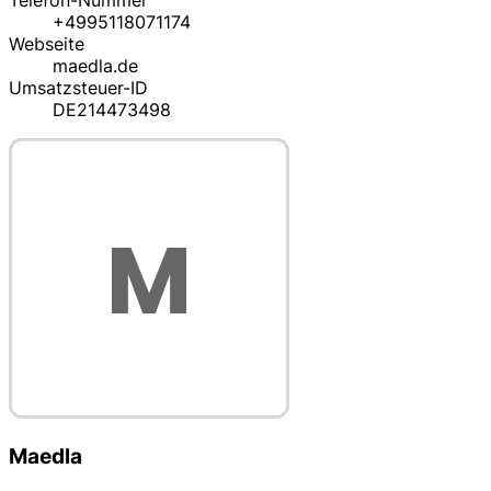
Telefon-Nummer
+4995118071174
Webseite
maedla.de
Umsatzsteuer-ID
DE214473498
Maedla