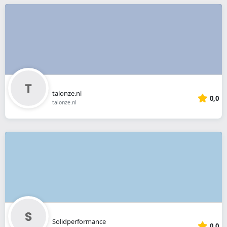
talonze.nl
0,0
talonze.nl
Solidperformance
0,0