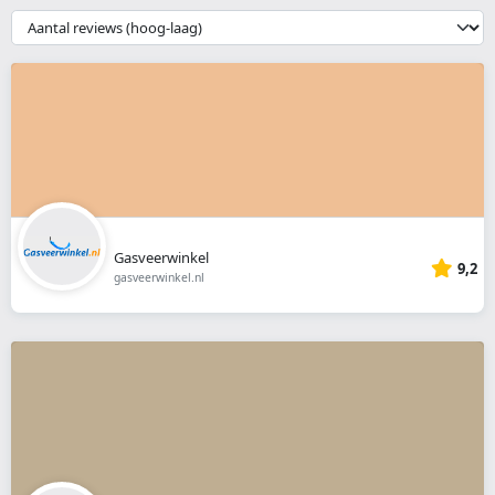
webshop
{{
__('Sort')
}}
Gasveerwinkel
9,2
gasveerwinkel.nl