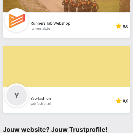
Runners' lab Webshop
0,0
runnerslab.be
Yab-fashion
0,0
yab-fashion.nl
Jouw website? Jouw Trustprofile!