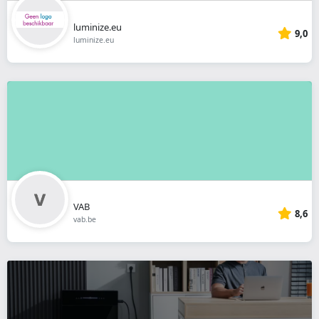
luminize.eu
9,0
luminize.eu
VAB
8,6
vab.be