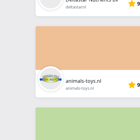
9
deltastar.nl
animals-toys.nl
9
animals-toys.nl