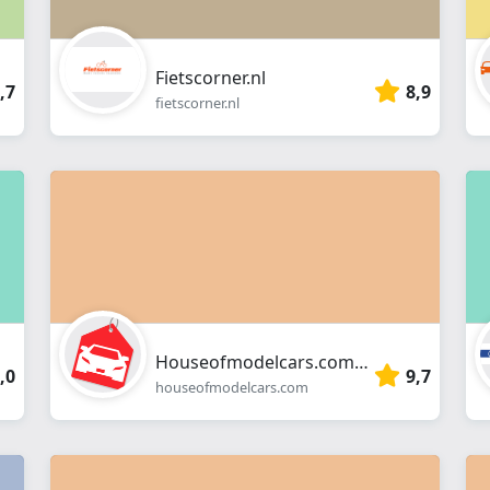
Fietscorner.nl
,7
8,9
fietscorner.nl
Houseofmodelcars.com/deu
,0
9,7
houseofmodelcars.com