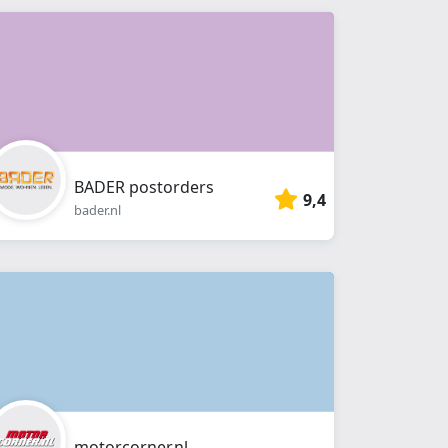
BADER postorders
9,4
bader.nl
motorcorner.nl