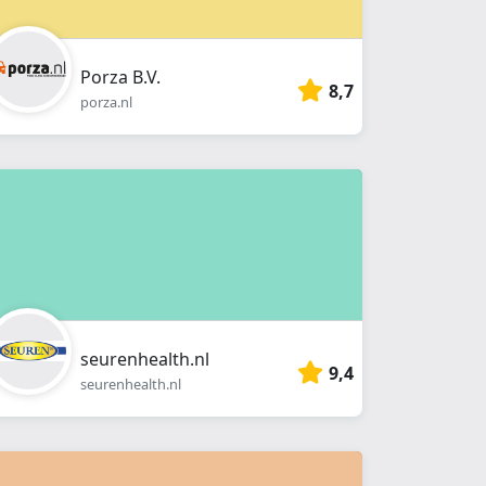
Porza B.V.
8,7
porza.nl
seurenhealth.nl
9,4
seurenhealth.nl