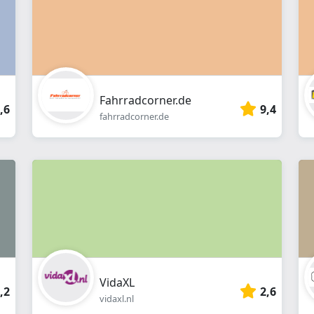
Fahrradcorner.de
,6
9,4
fahrradcorner.de
VidaXL
,2
2,6
vidaxl.nl