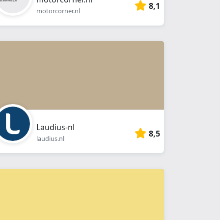
8,1
motorcorner.nl
Laudius-nl
8,5
laudius.nl