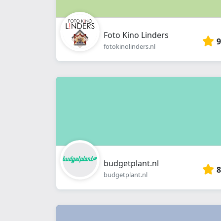
Foto Kino Linders
9
fotokinolinders.nl
budgetplant.nl
8
budgetplant.nl