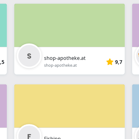
webshop
}}
shop-apotheke.at
,5
9,7
shop-apotheke.at
Fishinn