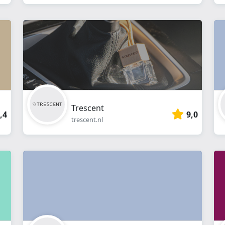
Trescent
,4
9,0
trescent.nl