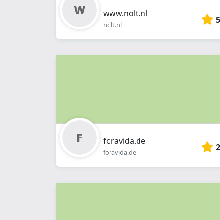
www.nolt.nl
5
nolt.nl
foravida.de
2
foravida.de