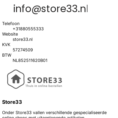
Telefoon
+31880555333
Website
store33.nl
KVK
57274509
BTW
NL852511620B01
Store33
Onder Store33 vallen verschillende gespecialiseerde
online shops met uiteenlopende artikelen.