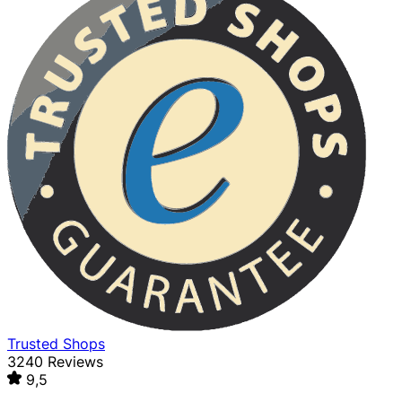
Trusted Shops
3240 Reviews
9,5