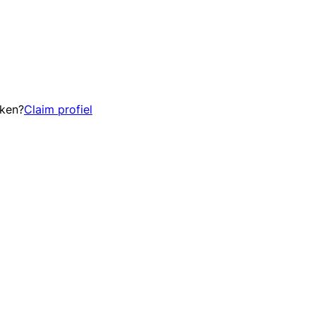
eken?
Claim profiel