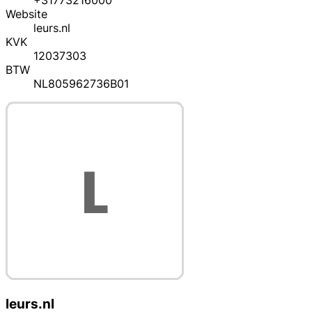
+31773216000
Website
leurs.nl
KVK
12037303
BTW
NL805962736B01
leurs.nl