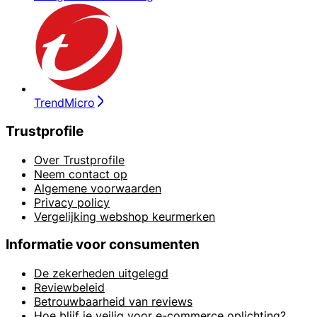
TrendMicro
Trustprofile
Over Trustprofile
Neem contact op
Algemene voorwaarden
Privacy policy
Vergelijking webshop keurmerken
Informatie voor consumenten
De zekerheden uitgelegd
Reviewbeleid
Betrouwbaarheid van reviews
Hoe blijf je veilig voor e-commerce oplichting?