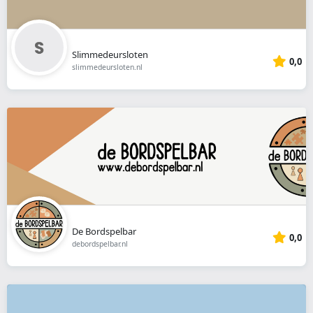
Slimmedeursloten
0,0
slimmedeursloten.nl
De Bordspelbar
0,0
debordspelbar.nl