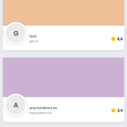
Gozi
8,6
gozi.nl
anycoindirect.eu
3,4
anycoindirect.eu