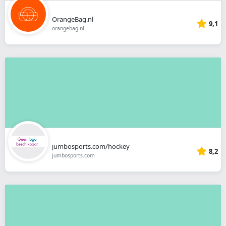
OrangeBag.nl
9,1
orangebag.nl
jumbosports.com/hockey
8,2
jumbosports.com