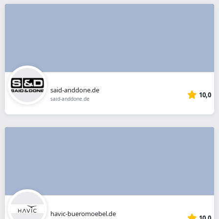
said-anddone.de
10,0
said-anddone.de
havic-bueromoebel.de
10,0