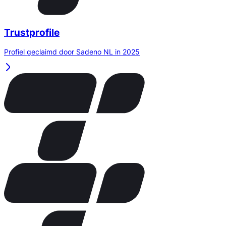
Trustprofile
Profiel geclaimd door Sadeno NL in 2025