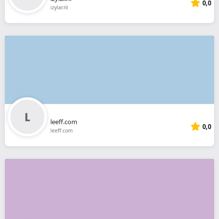
0,0
izylar.nl
leeff.com
0,0
leeff.com