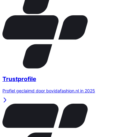
Trustprofile
Profiel geclaimd door bovidafashion.nl in 2025