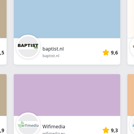
Webshop
baptist.nl
,5
9,6
baptist.nl
Wifimedia
,9
9,3
wifimedia.eu