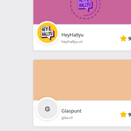
HeyHallyu
9
heyhallyu.nl
Glaspunt
9
glas.nl