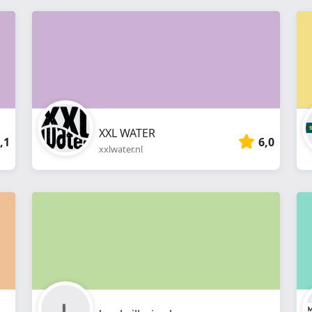
XXL WATER
,1
6,0
xxlwater.nl