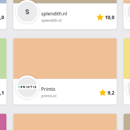
splendith.nl
,0
10,0
splendith.nl
Printis
,1
9,2
printis.nl