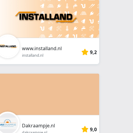
www.installand.nl
9,2
installand.nl
Dakraampje.nl
9,0
dakraampje.nl