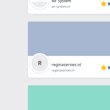
Air System
9
air-system.nl
reginaservies.nl
9
reginaservies.nl