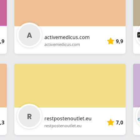
activemedicus.com
,9
9,9
activemedicus.com
restpostenoutlet.eu
,3
7,0
restpostenoutlet.eu