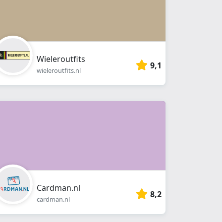
Wieleroutfits
9,1
wieleroutfits.nl
Cardman.nl
8,2
cardman.nl