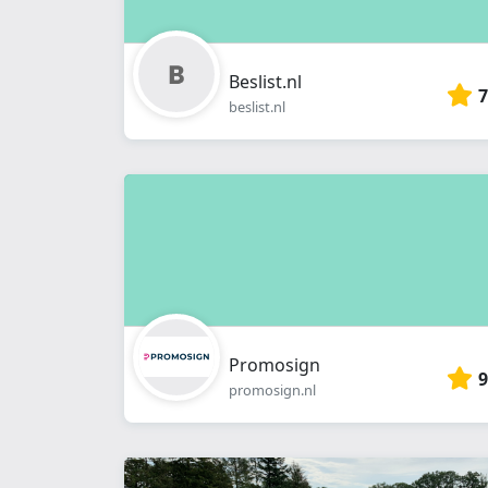
Beslist.nl
7
beslist.nl
Promosign
9
promosign.nl