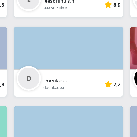
leesbrilhuis.nl
,5
8,9
leesbrilhuis.nl
Doenkado
,8
7,2
doenkado.nl