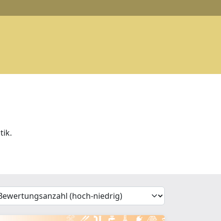
tik.
'Sort')