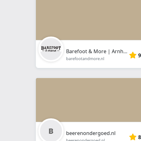
Barefoot & More | Arnhem
9
barefootandmore.nl
beerenondergoed.nl
8
beerenondergoed.nl