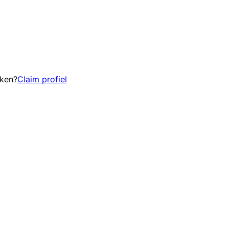
eken?
Claim profiel