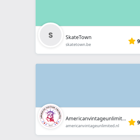
SkateTown
9
skatetown.be
Americanvintageunlimited
9
americanvintageunlimited.nl