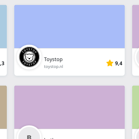
Toystop
,3
9,4
toystop.nl