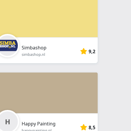
Simbashop
9,2
simbashop.nl
Happy Painting
8,5
happypainting.nl