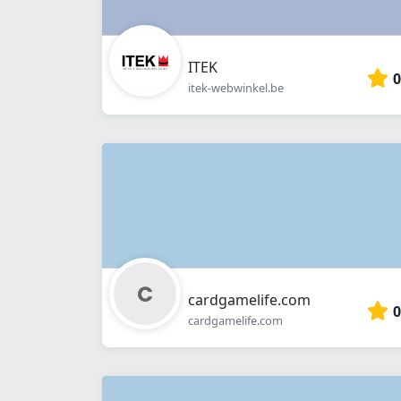
ITEK
0
itek-webwinkel.be
cardgamelife.com
0
cardgamelife.com