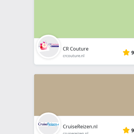
CR Couture
9
crcouture.nl
CruiseReizen.nl
9
cruisereizen.nl