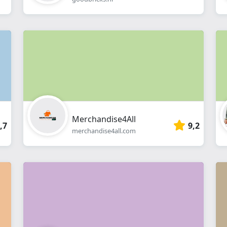
Merchandise4All
,7
9,2
merchandise4all.com