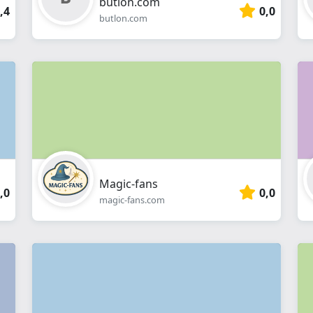
butlon.com
,4
0,0
butlon.com
Magic-fans
,0
0,0
magic-fans.com