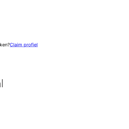
eken?
Claim profiel