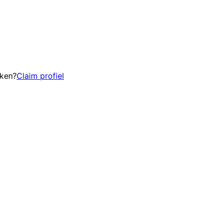
eken?
Claim profiel