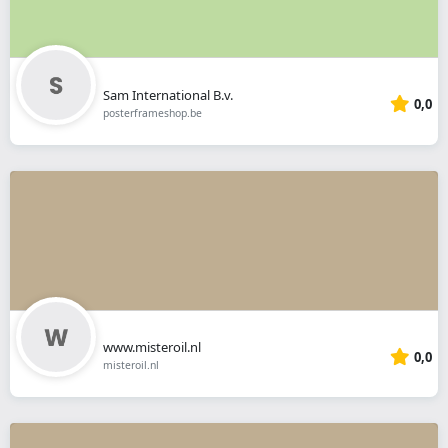
Sam International B.v.
0,0
posterframeshop.be
www.misteroil.nl
0,0
misteroil.nl