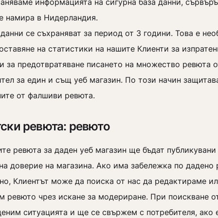
аняваме информацията на сигурна база данни, сървъръ
се намира в Нидерландия.
 данни се съхраняват за период от 3 години. Това е не
оставяне на статистики на нашите Клиенти за изпратен
и за предотвратяване писането на множество ревюта о
тел за един и същ уеб магазин. По този начин защитав
ните от фалшиви ревюта.
ски ревюта: ревюто
те ревюта за даден уеб магазин ще бъдат публикувани
на доверие на магазина. Ако има забележка по дадено
но, Клиентът може да поиска от нас да редактираме и
м ревюто чрез искане за модериране. При поискване от
ценим ситуацията и ще се свържем с потребителя, ако 