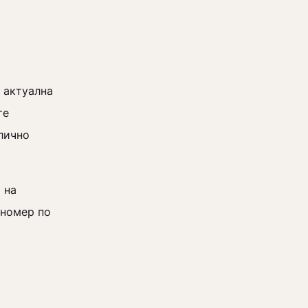
 актуална
те
лично
 на
 номер по