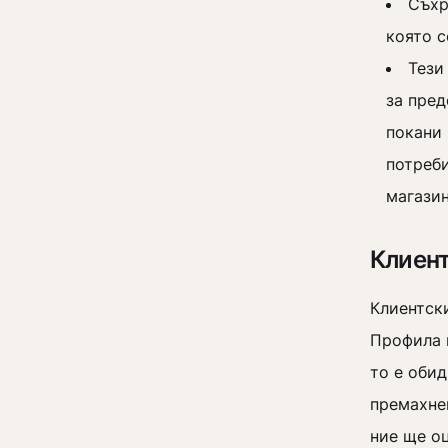
Съхр
която 
Тези
за пред
покани 
потреби
магази
Клиент
Клиентски
Профила 
то е обид
премахне
ние ще о