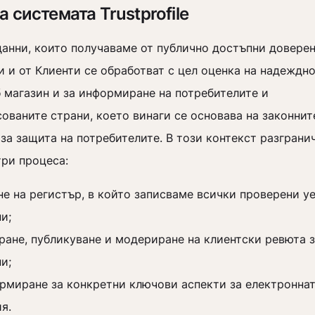
а системата Trustprofile
данни, които получаваме от публично достъпни довере
 и от Клиенти се обработват с цел оценка на надеждно
б магазин и за информиране на потребителите и
ованите страни, което винаги се основава на законнит
за защита на потребителите. В този контекст разграни
три процеса:
не на регистър, в който записваме всички проверени у
ни;
ране, публикуване и модериране на клиентски ревюта з
ни;
рмиране за конкретни ключови аспекти за електронна
ия.