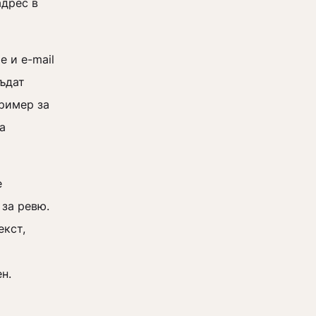
адрес в
е и e-mail
бъдат
ример за
а
е
 за ревю.
екст,
ен.