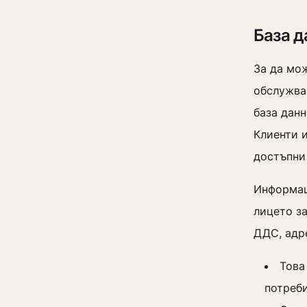
База д
За да мо
обслужва
база дан
Клиенти 
достъпни 
Информац
лицето за
ДДС, адре
Това
потреб