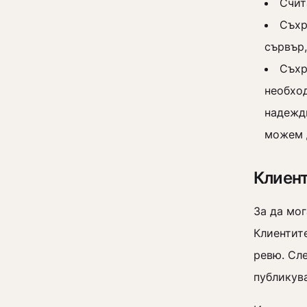
Счит
Съхр
сървър
Съхр
необход
надеждн
можем 
Клиент
За да мог
Клиентите
ревю. Сле
публикув