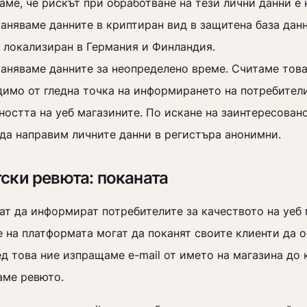
аме, че рискът при обработване на тези лични данни е
аняваме данните в криптиран вид в защитена база дан
, локализиран в Германия и Финландия.
аняваме данните за неопределено време. Считаме това
имо от гледна точка на информирането на потребители
остта на уеб магазините. По искане на заинтересован
да направим личните данни в регистъра анонимни.
ски ревюта: поканата
ат да информират потребителите за качеството на уеб 
 на платформата могат да поканят своите клиенти да 
д това ние изпращаме e-mail от името на магазина до 
аме ревюто.