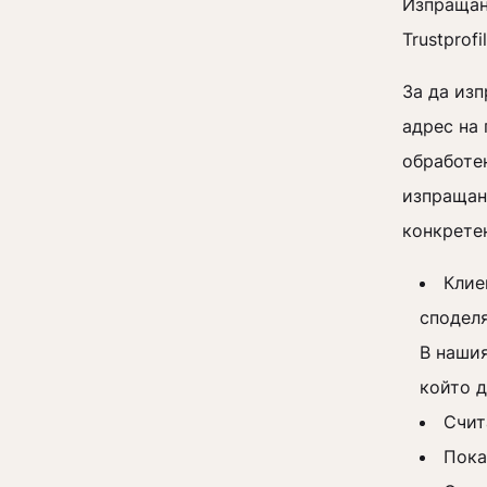
Изпращане
Trustprof
За да изп
адрес на 
обработе
изпращане
конкрете
Клие
споделя
В наши
който д
Счит
Пока