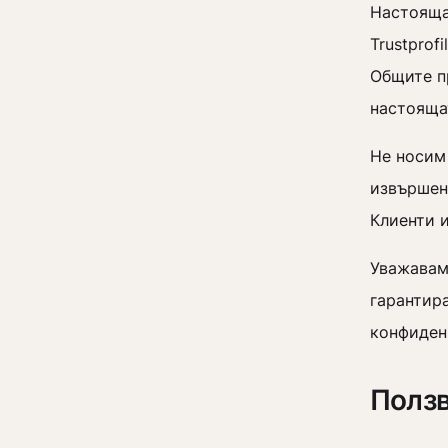
Настояща
Trustprof
Общите п
настояща
Не носим
извършен
Клиенти 
Уважаваме
гарантир
конфиден
Ползв