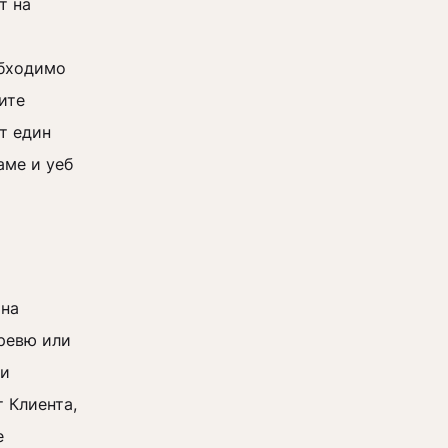
т на
обходимо
ите
т един
аме и уеб
 на
 ревю или
ли
 Клиента,
е