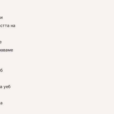
ни
стта на
е
чаваме
еб
а уеб
та