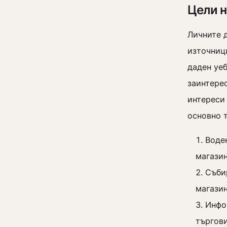
Цели н
Личните 
източници
даден уе
заинтерес
интереси 
основно 
Воде
магази
Съби
магази
Инфо
търгов