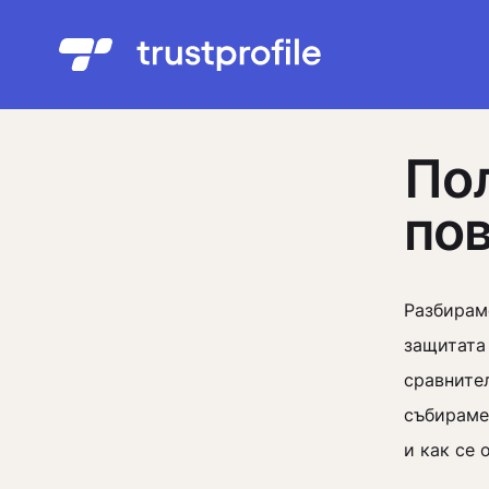
По
по
Разбираме
защитата 
сравните
събираме
и как се 