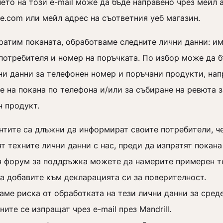
то на този e-mail може да бъде направено чрез мейл 
ile.com или мейл адрес на съответния уеб магазин.
ратим поканата, обработваме следните лични данни: им
потребителя и номер на поръчката. По избор може да 
ни данни за телефонен номер и поръчани продукти, нап
 на покана по телефона и/или за събиране на ревюта з
н продукт.
нтите са длъжни да информират своите потребители, ч
т техните лични данни с нас, преди да изпратят покана
я форум за поддръжка можете да намерите примерен т
а добавите към декларацията си за поверителност.
аме риска от обработката на тези лични данни за сред
ните се изпращат чрез e-mail през Mandrill.