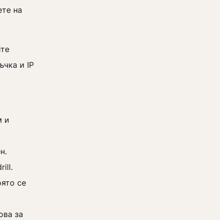
ете на
ите
ъчка и IP
м и
ен.
ill.
оято се
ова за