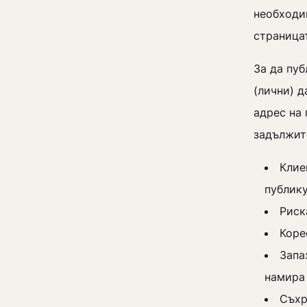
необходи
страница
За да пу
(лични) д
адрес на 
задължит
Клие
публику
Риск
Коре
Запа
намира
Съхр