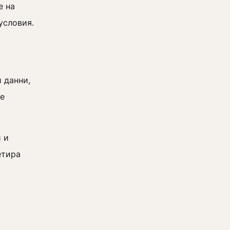
е на
 условия.
 данни,
те
 и
етира