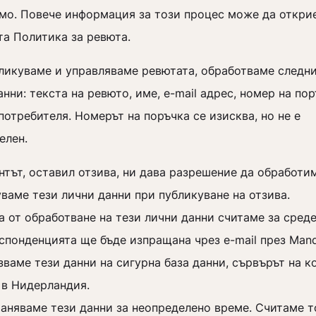
мо. Повече информация за този процес може да откри
та Политика за ревюта.
бликуваме и управляваме ревютата, обработваме следн
анни: текста на ревюто, име, e-mail адрес, номер на пор
потребителя. Номерът на поръчка се изисква, но не е
елен.
нтът, оставил отзива, ни дава разрешение да обработи
ваме тези лични данни при публикуване на отзива.
а от обработване на тези лични данни считаме за сред
спонденцията ще бъде изпращана чрез e-mail през Mandr
зваме тези данни на сигурна база данни, сървърът на к
 в Нидерландия.
аняваме тези данни за неопределено време. Считаме т