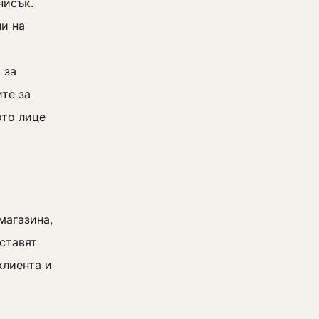
 нисък.
ни на
 за
те за
ото лице
магазина,
оставят
клиента и