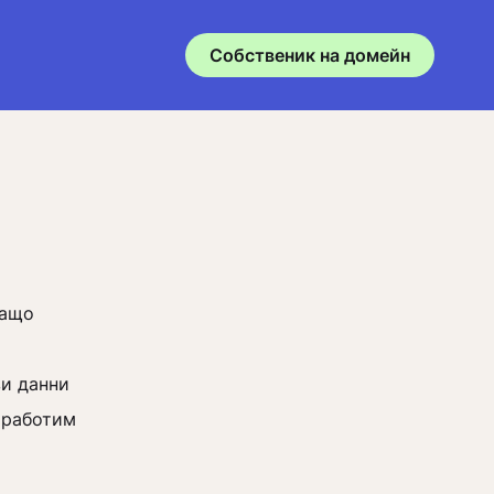
Собственик на домейн
защо
ви данни
 работим