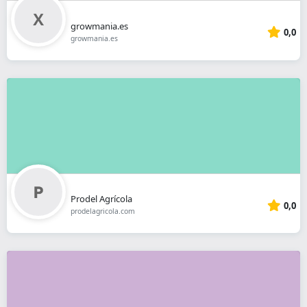
growmania.es
0,0
growmania.es
Prodel Agrícola
0,0
prodelagricola.com