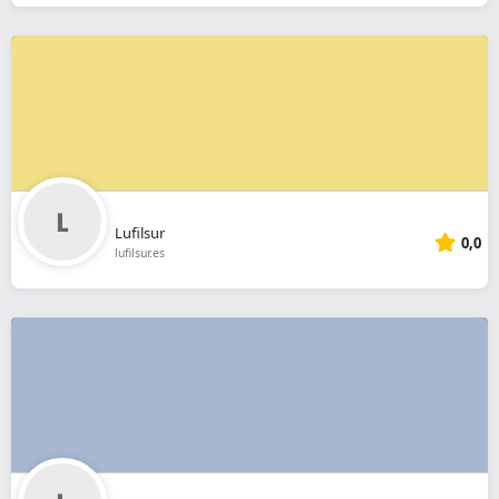
Lufilsur
0,0
lufilsur.es