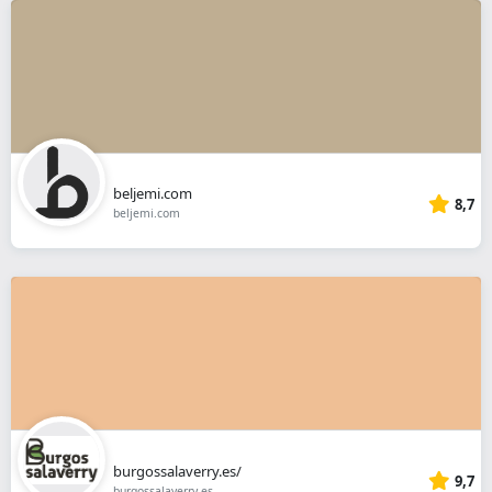
beljemi.com
8,7
beljemi.com
burgossalaverry.es/
9,7
burgossalaverry.es