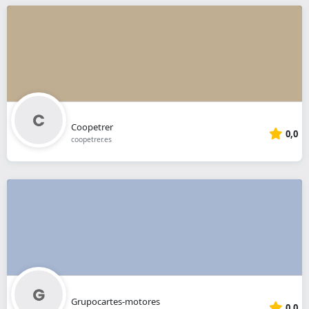
Coopetrer
0,0
coopetrer.es
Grupocartes-motores
0,0