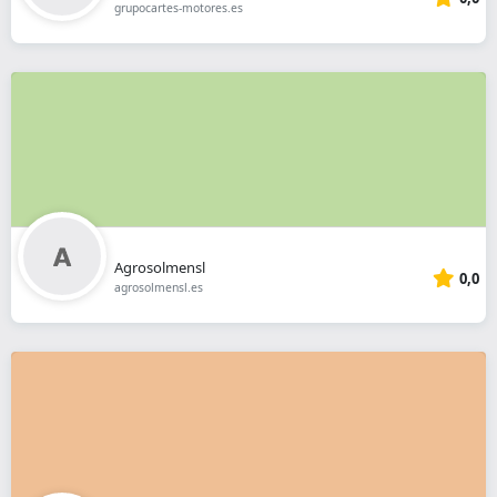
grupocartes-motores.es
Agrosolmensl
0,0
agrosolmensl.es