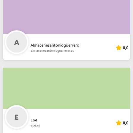
Almacenesantonioguerrero
0,0
almacenesantonioguerrero.es
Epe
0,0
epe.es