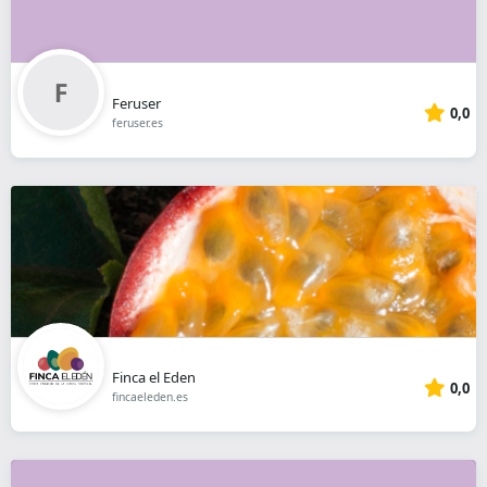
Feruser
0,0
feruser.es
Finca el Eden
0,0
fincaeleden.es