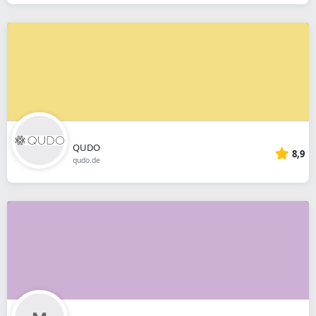
QUDO
8,9
qudo.de