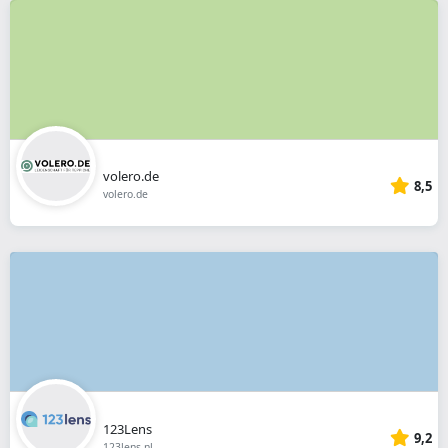
volero.de
8,5
volero.de
123Lens
9,2
123lens.nl