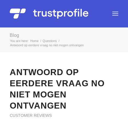
Blog
You are here:
Home
/
Questions
/
Antwoord op eerdere vraag no niet mogen ontvangen
ANTWOORD OP
EERDERE VRAAG NO
NIET MOGEN
ONTVANGEN
CUSTOMER REVIEWS