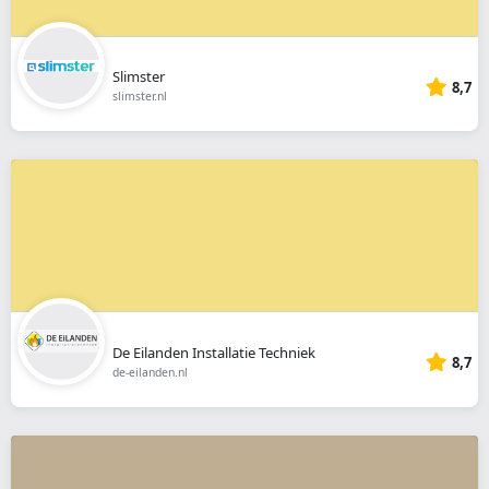
Slimster
8,7
slimster.nl
De Eilanden Installatie Techniek
8,7
de-eilanden.nl