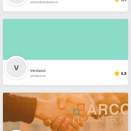
electrokampioen.nl
Verdasol
6,8
verdasol.nl