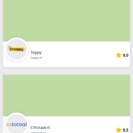
Toppy
9,0
toppy.nl
CVtotaal.nl
8,5
cvtotaal.nl