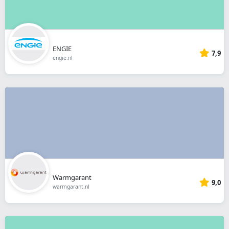
ENGIE
7,9
engie.nl
Warmgarant
9,0
warmgarant.nl