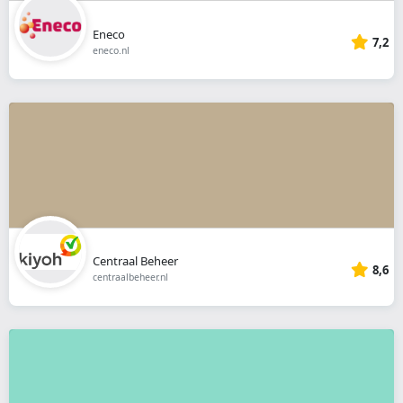
Eneco
7,2
eneco.nl
Centraal Beheer
8,6
centraalbeheer.nl