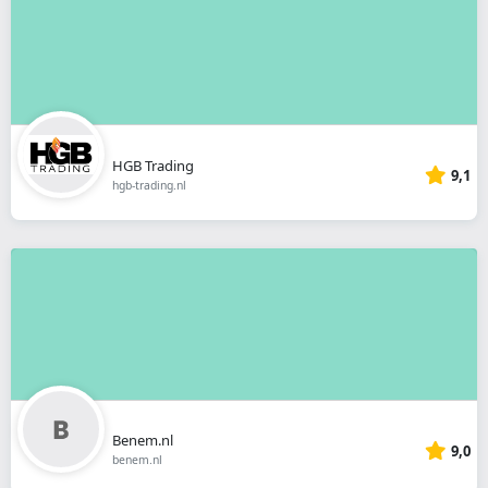
HGB Trading
9,1
hgb-trading.nl
Benem.nl
9,0
benem.nl