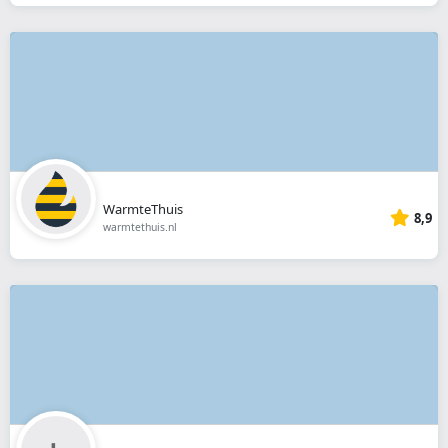
WarmteThuis
8,9
warmtethuis.nl