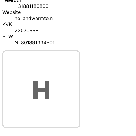
Telefoon
+31881180800
Website
hollandwarmte.nl
KVK
23070998
BTW
NL801891334B01