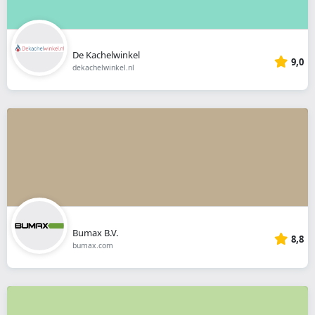
De Kachelwinkel
9,0
dekachelwinkel.nl
Bumax B.V.
8,8
bumax.com