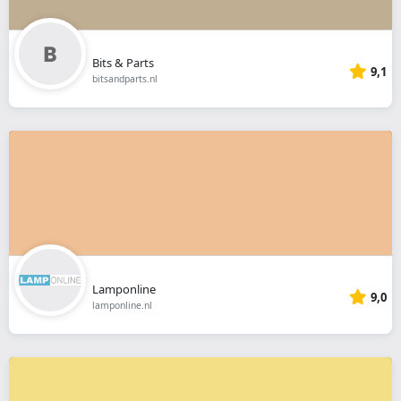
Bits & Parts
9,1
bitsandparts.nl
Lamponline
9,0
lamponline.nl