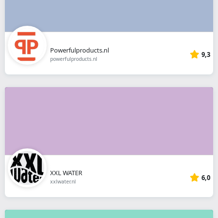
Powerfulproducts.nl
9,3
powerfulproducts.nl
XXL WATER
6,0
xxlwater.nl