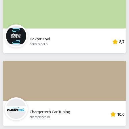
Dokter Koel
8,7
dokterkoel.nl
Chargertech Car Tuning
10,0
chargertech.nl