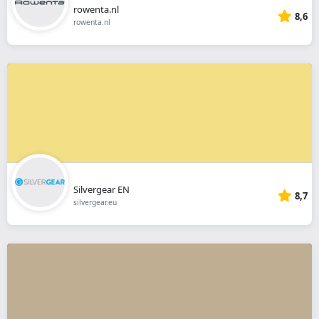
rowenta.nl
8,6
rowenta.nl
Silvergear EN
8,7
silvergear.eu