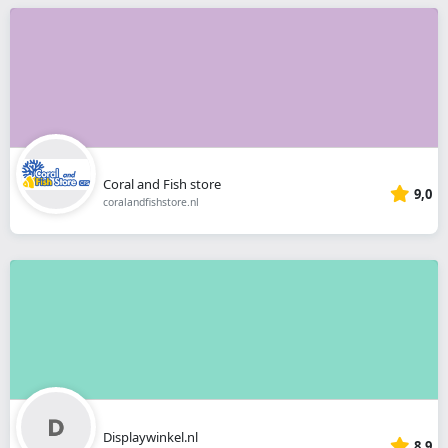
Coral and Fish store
9,0
coralandfishstore.nl
Displaywinkel.nl
8,9