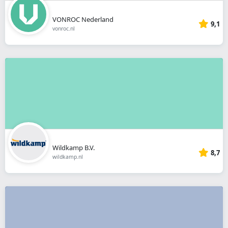
VONROC Nederland
9,1
vonroc.nl
Wildkamp B.V.
8,7
wildkamp.nl