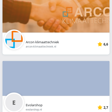
Arcon klimaattechniek
6,6
arcon-klimaattechniek.nl
Evolarshop
2,7
evolarshop.nl