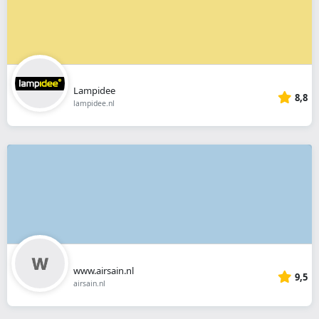
Lampidee
8,8
lampidee.nl
www.airsain.nl
9,5
airsain.nl