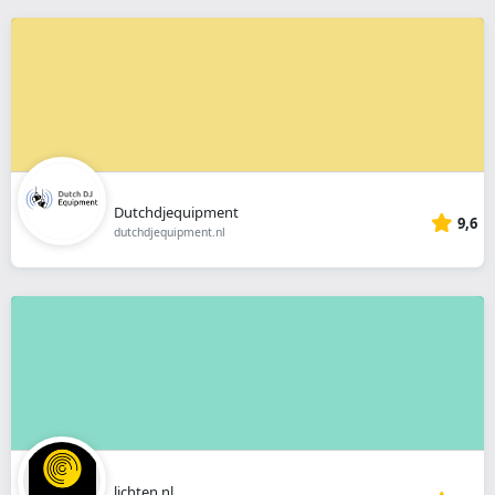
Dutchdjequipment
9,6
dutchdjequipment.nl
lichten.nl