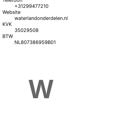
Telefoon
+31299477210
Website
waterlandonderdelen.nl
KVK
35029508
BTW
NL807386959B01