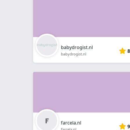
babydrogist.nl
8
babydrogist.nl
farcela.nl
9
farcela.nl