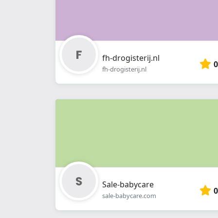
fh-drogisterij.nl
0
fh-drogisterij.nl
Sale-babycare
0
sale-babycare.com