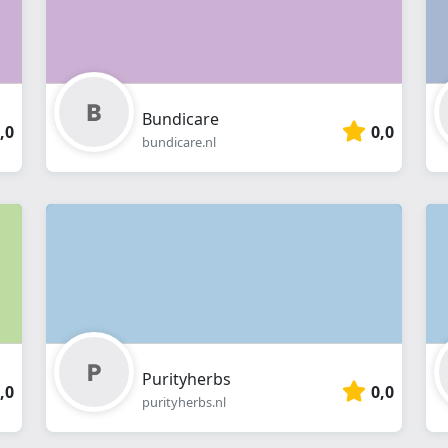
Bundicare
,0
0,0
bundicare.nl
Purityherbs
,0
0,0
purityherbs.nl