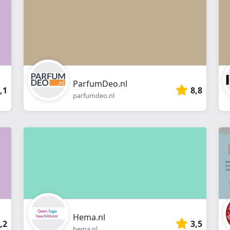
ParfumDeo.nl
,1
8,8
parfumdeo.nl
Hema.nl
,2
3,5
hema.nl