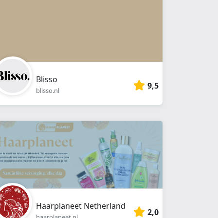
Blisso
9,5
blisso.nl
Haarplaneet Netherland
2,0
haarplaneet.nl