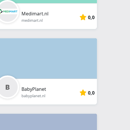
Medimart.nl
0,0
medimart.nl
BabyPlanet
0,0
babyplanet.nl