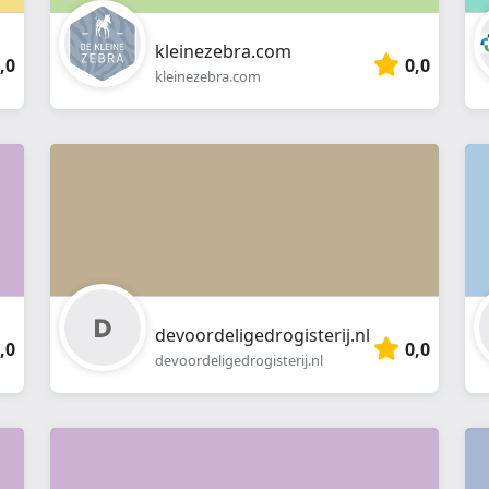
kleinezebra.com
,0
0,0
kleinezebra.com
devoordeligedrogisterij.nl
,0
0,0
devoordeligedrogisterij.nl