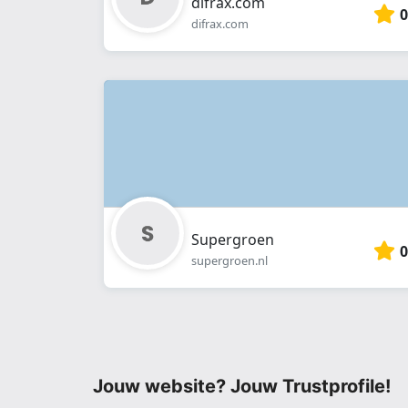
difrax.com
0
difrax.com
Supergroen
0
supergroen.nl
Jouw website? Jouw Trustprofile!