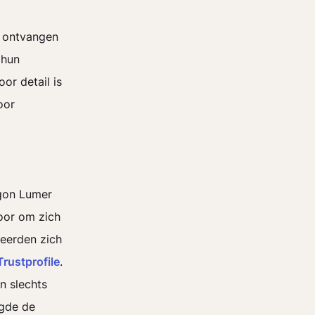
g ontvangen
 hun
or detail is
oor
egon Lumer
voor om zich
seerden zich
rustprofile
.
n slechts
egde de