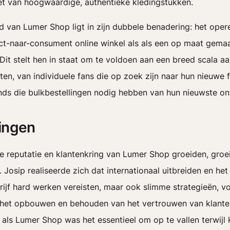
et van hoogwaardige, authentieke kledingstukken.
d van Lumer Shop ligt in zijn dubbele benadering: het oper
ect-naar-consument online winkel als als een op maat gema
 Dit stelt hen in staat om te voldoen aan een breed scala a
ten, van individuele fans die op zoek zijn naar hun nieuwe f
ands die bulkbestellingen nodig hebben van hun nieuwste o
ingen
 reputatie en klantenkring van Lumer Shop groeiden, groe
. Josip realiseerde zich dat internationaal uitbreiden en he
rijf hard werken vereisten, maar ook slimme strategieën, v
 het opbouwen en behouden van het vertrouwen van klante
f als Lumer Shop was het essentieel om op te vallen terwijl 