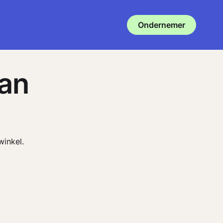
Ondernemer
van
winkel.