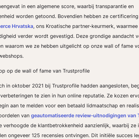
ngevat in een algemene score, waarbij transparantie en
enheid worden getoond. Bovendien hebben ze certificerin
rce Hrvatska
, ons Kroatische partner-keurmerk, waarmee
igheid verder wordt gevestigd. Deze grondige aandacht vo
n waarom we ze hebben uitgelicht op onze wall of fame v
 webshops.
ch in oktober 2021 bij Trustprofile hadden aangesloten, b
verbeteringen te zien in hun online reputatie. Ze kozen er
egin aan te melden voor een betaald lidmaatschap en reali
voordelen van
geautomatiseerde review-uitnodigingen van T
e verhoogde de klantbetrokkenheid aanzienlijk, waarbij ze i
n ongeveer 125 recensies ontvingen. Dit initiële succes l