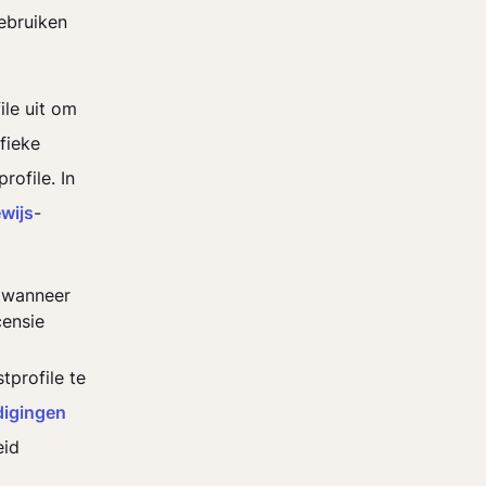
ebruiken
ile uit om
fieke
ofile. In
ewijs
-
t wanneer
censie
profile te
digingen
eid