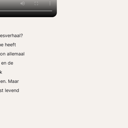
cesverhaal?
e heeft
gon allemaal
 en de
jk
den. Maar
st levend