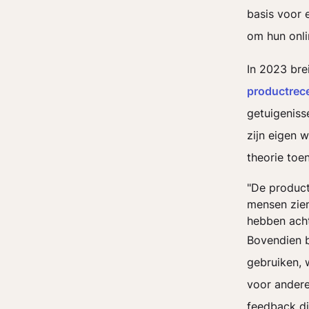
basis voor 
om hun onli
In 2023 bre
productrec
getuigeniss
zijn eigen 
theorie toen
"De product
mensen zien
hebben acht
Bovendien b
gebruiken, 
voor andere
feedback di