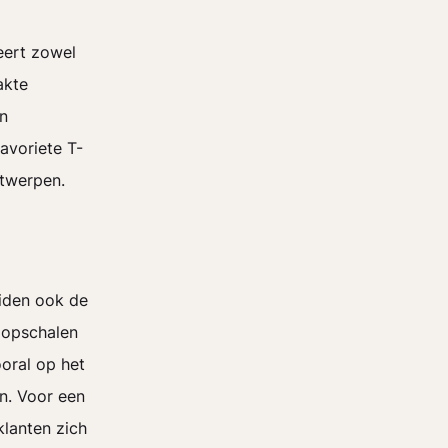
eert zowel
akte
an
avoriete T-
ntwerpen.
iden ook de
t opschalen
ooral op het
n. Voor een
klanten zich