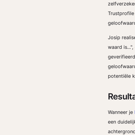
zelfverzeke
Trustprofil
geloofwaard
Josip reali
waard is..."
geverifieer
geloofwaard
potentiële k
Result
Wanneer je
een duideli
achtergrond