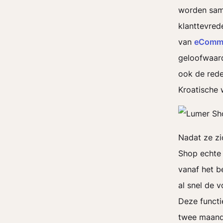
worden same
klanttevred
van
eComme
geloofwaard
ook de rede
Kroatische
Nadat ze zi
Shop echte 
vanaf het b
al snel de 
Deze functi
twee maande