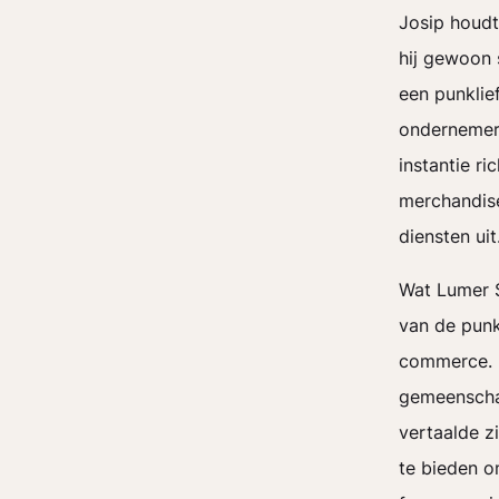
Josip houdt
hij gewoon 
een punklie
ondernemers
instantie r
merchandise
diensten uit
Wat Lumer S
van de punk
commerce. 
gemeenschap
vertaalde z
te bieden o