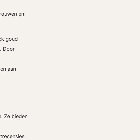
trouwen en
ack goud
n. Door
ren aan
e. Ze bieden
ntrecensies