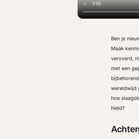
Ben je nieu
Maak kenni
veroverd, n
met een gep
bijbehorende
wereldwijd 
hoe slaagde
hield?
Achter