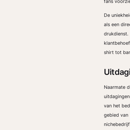
fans voorzi
De uniekhei
als een dir
drukdienst.
klantbehoef
shirt tot b
Uitdag
Naarmate de
uitdagingen
van het bed
gebied van
nichebedrij