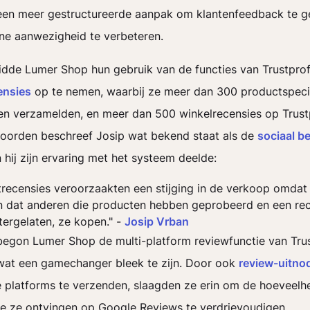
een meer gestructureerde aanpak om klantenfeedback te g
ne aanwezigheid te verbeteren.
idde Lumer Shop hun gebruik van de functies van Trustprof
ensies
op te nemen, waarbij ze meer dan 300 productspeci
en verzamelden, en meer dan 500 winkelrecensies op Trustpr
woorden beschreef Josip wat bekend staat als de
sociaal b
 hij zijn ervaring met het systeem deelde:
recensies veroorzaakten een stijging in de verkoop omda
 dat anderen die producten hebben geprobeerd en een re
ergelaten, ze kopen." -
Josip Vrban
egon Lumer Shop de multi-platform reviewfunctie van Trust
wat een gamechanger bleek te zijn. Door ook
review-uitno
 platforms te verzenden, slaagden ze erin om de hoeveelh
e ze ontvingen op Google Reviews te verdrievoudigen.