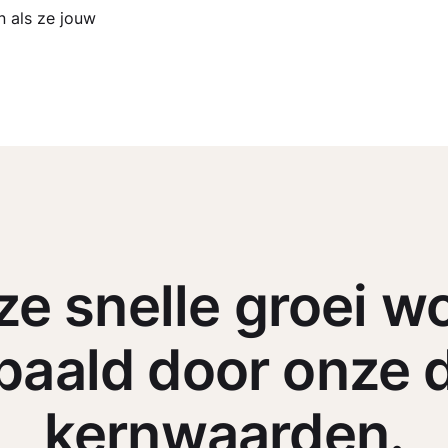
n als ze jouw
e snelle groei w
paald door onze d
kernwaarden.