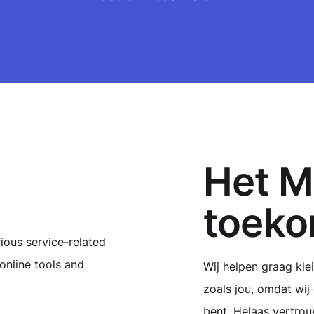
Het M
toeko
Wij helpen graag kl
zoals
jou
, omdat wij
bent. Helaas vertrou