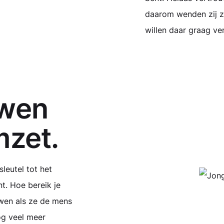
daarom wenden zij 
willen daar graag ve
uwen
mzet.
leutel tot het
t. Hoe bereik je
uwen als ze de mens
nog veel meer