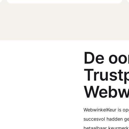
De oo
Trustp
Webwi
WebwinkelKeur is opg
succesvol hadden ger
betaalbaar keurmerk