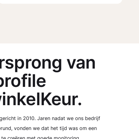
rsprong van
rofile
nkelKeur.
ericht in 2010. Jaren nadat we ons bedrijf
und, vonden we dat het tijd was om een ​​
 te creëren met goede monitoring.