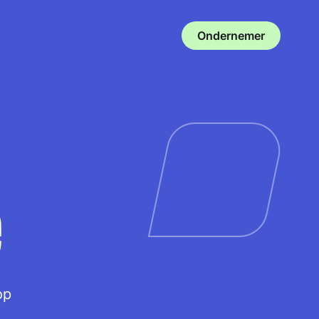
Ondernemer
e
op