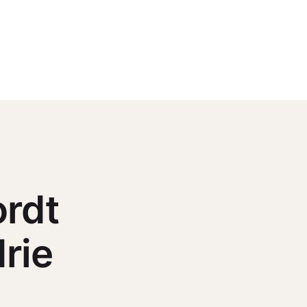
ordt
rie