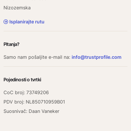
Nizozemska
Isplanirajte rutu
Pitanja?
Samo nam pošaljite e-mail na:
info@trustprofile.com
Pojedinosti o tvrtki
CoC broj: 73749206
PDV broj: NL850710959B01
Suosnivač
: Daan Vaneker