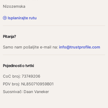
Nizozemska
Isplanirajte rutu
Pitanja?
Samo nam pošaljite e-mail na:
info@trustprofile.com
Pojedinosti o tvrtki
CoC broj: 73749206
PDV broj: NL850710959B01
Suosnivač
: Daan Vaneker