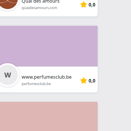
Quai des amours
0,0
quaidesamours.com
www.perfumesclub.be
0,0
perfumesclub.be