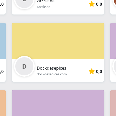
zazzle.be
,0
0,0
zazzle.be
Dockdesepices
,0
0,0
dockdesepices.com