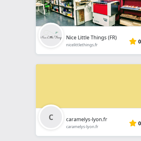
Nice Little Things (FR)
0
nicelittlethings.fr
caramelys-lyon.fr
0
caramelys-lyon.fr