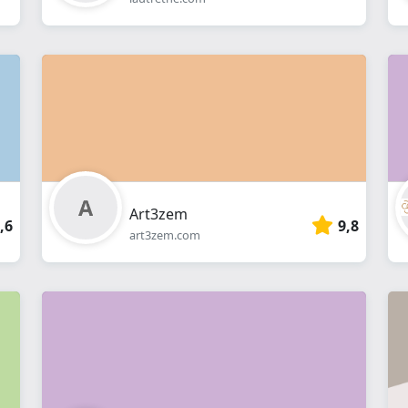
Art3zem
,6
9,8
art3zem.com