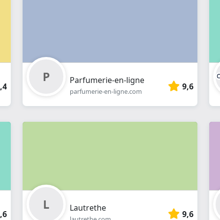
en
ligne
Parfumerie-en-ligne
,4
9,6
parfumerie-en-ligne.com
Lautrethe
,6
9,6
lautrethe.com