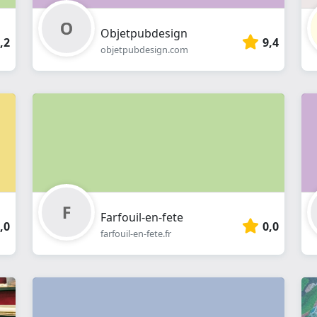
Objetpubdesign
,2
9,4
objetpubdesign.com
Farfouil-en-fete
,0
0,0
farfouil-en-fete.fr