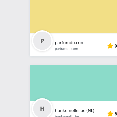
parfumdo.com
9
parfumdo.com
hunkemoller.be (NL)
8
hunkemoller.be