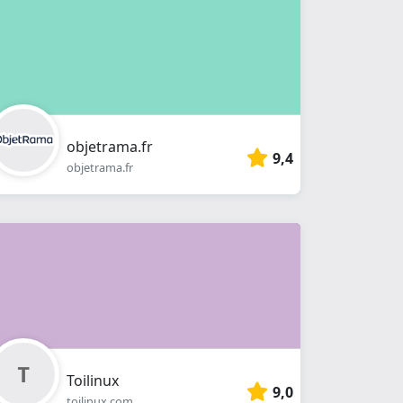
objetrama.fr
9,4
objetrama.fr
Toilinux
9,0
toilinux.com