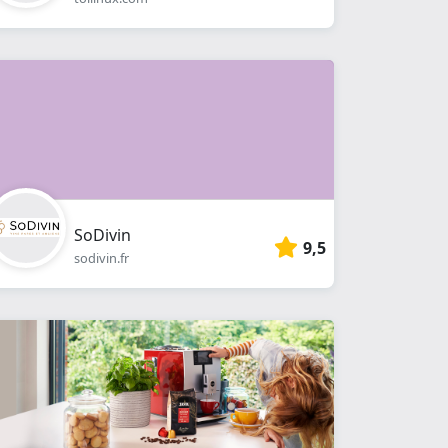
SoDivin
9,5
sodivin.fr