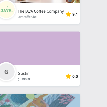
The JAVA Coffee Company
9,1
javacoffee.be
Gustini
0,0
gustini.fr