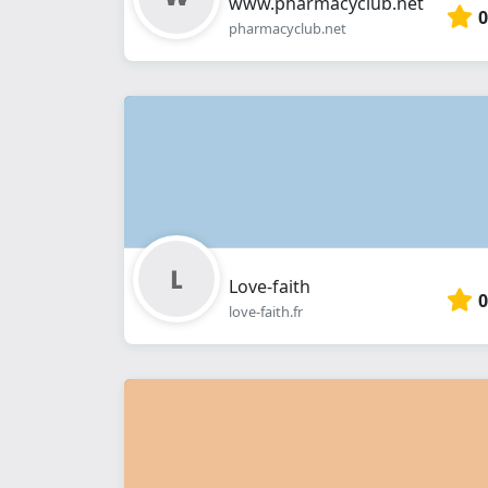
www.pharmacyclub.net
0
pharmacyclub.net
Love-faith
0
love-faith.fr