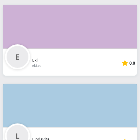
Eki
0,0
eki.es
Lindavita