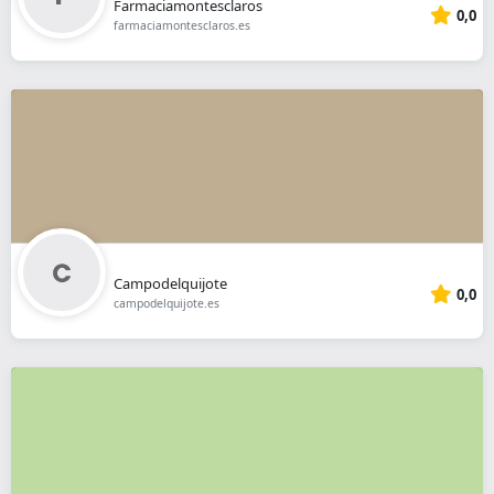
Farmaciamontesclaros
0,0
farmaciamontesclaros.es
Campodelquijote
0,0
campodelquijote.es