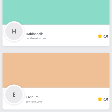
Habibanails
0,0
habibanails.com
Esvinum
0,0
esvinum.com