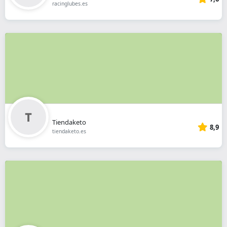
racinglubes.es
Tiendaketo
8,9
tiendaketo.es