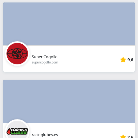
Super Cogollo
9,6
supercogollo.com
racinglubes.es
7,6