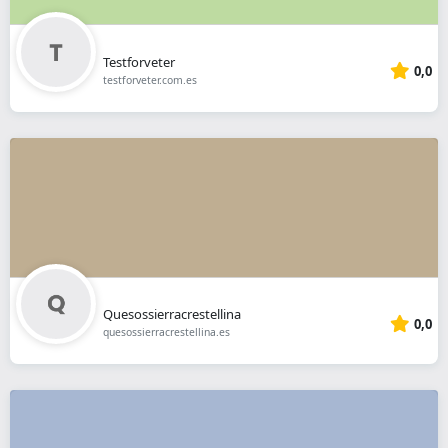
Testforveter
0,0
testforveter.com.es
Quesossierracrestellina
0,0
quesossierracrestellina.es