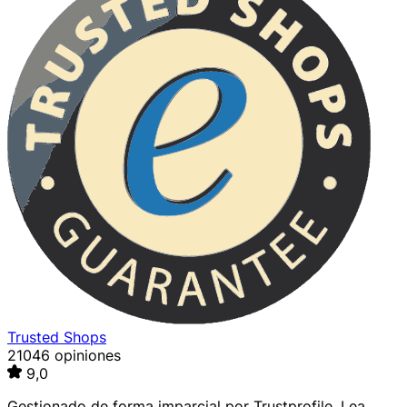
Trusted Shops
21046 opiniones
9,0
Gestionado de forma imparcial por
Trustprofile
. Lea