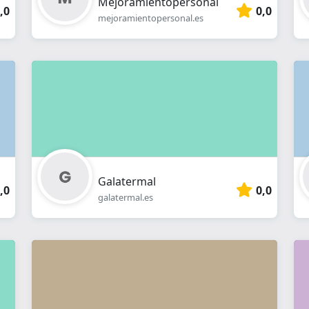
Mejoramientopersonal
,0
0,0
mejoramientopersonal.es
Galatermal
,0
0,0
galatermal.es