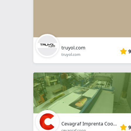
truyol.com
9
truyol.com
Cevagraf Imprenta Cooperativa y Ecológica
9
cevagraf.coop