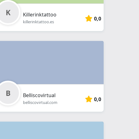
Killerinktattoo
0,0
killerinktattoo.es
Belliscovirtual
0,0
belliscovirtual.com