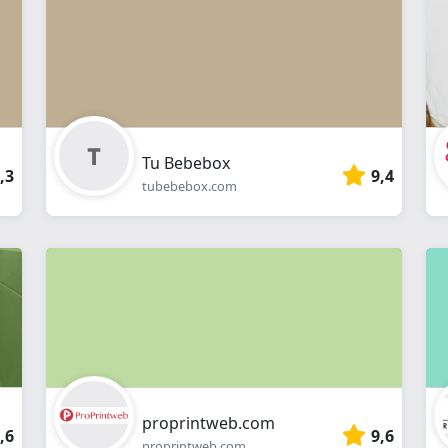
online
Tu Bebebox
,3
9,4
tubebebox.com
proprintweb.com
,6
9,6
proprintweb.com