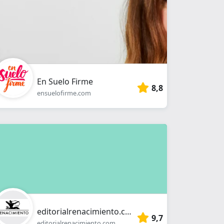
En Suelo Firme
8,8
ensuelofirme.com
editorialrenacimiento.com
9,7
editorialrenacimiento.com