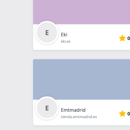
Eki
0
eki.es
Emtmadrid
0
tienda.emtmadrid.es