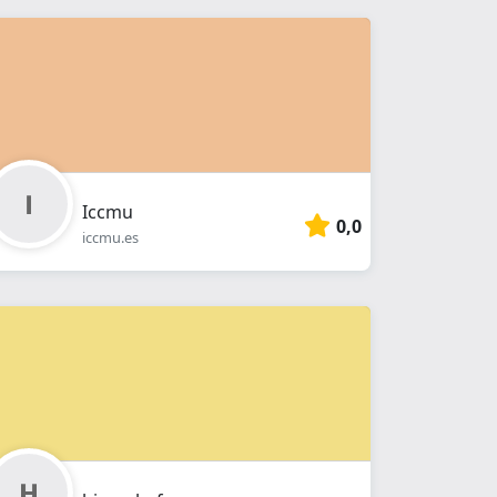
Iccmu
0,0
iccmu.es