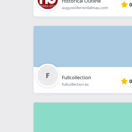
Historical Outline
0
augustoferrerdalmau.com
Fullcollection
0
fullcollection.es