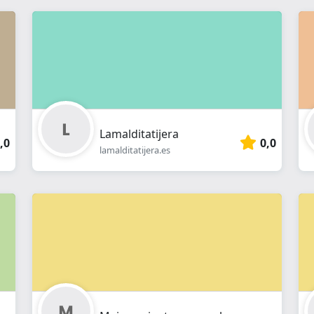
Lamalditatijera
,0
0,0
lamalditatijera.es