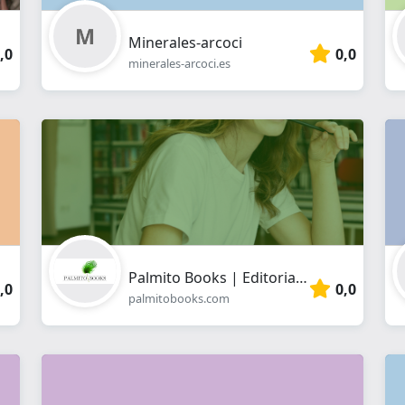
Minerales-arcoci
,0
0,0
minerales-arcoci.es
Palmito Books | Editorial Universitaria | Publicar TFG y TFM
,0
0,0
palmitobooks.com