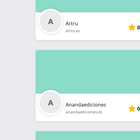
Artru
0
artru.es
Anandaediciones
0
anandaediciones.es