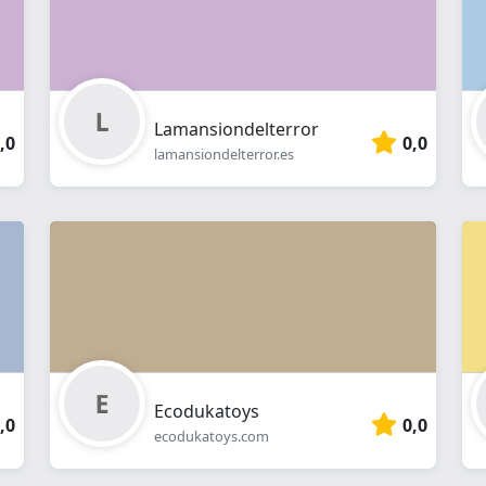
Lamansiondelterror
,0
0,0
lamansiondelterror.es
Ecodukatoys
,0
0,0
ecodukatoys.com