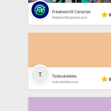
Freakworld Canarias
0
freakworldcanarias.com
Todoukeleles
0
todoukeleles.com