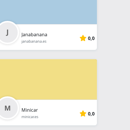
Janabanana
0,0
janabanana.es
Minicar
0,0
minicar.es