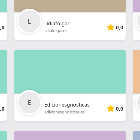
Lidiafolgar
,0
0,0
lidiafolgar.es
Edicionesgnosticas
,0
0,0
edicionesgnosticas.es