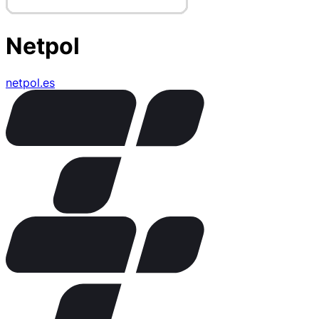
Netpol
netpol.es