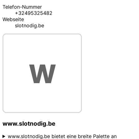
Telefon-Nummer
+32495325482
Webseite
slotnodig.be
www.slotnodig.be
www.slotnodig.be bietet eine breite Palette an