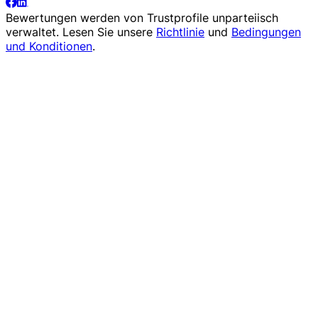
Bewertungen werden von
Trustprofile
unparteiisch
verwaltet. Lesen Sie unsere
Richtlinie
und
Bedingungen
und Konditionen
.