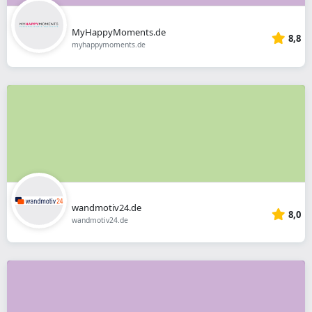
MyHappyMoments.de
8,8
myhappymoments.de
wandmotiv24.de
8,0
wandmotiv24.de