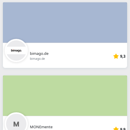
bimago.de
9,3
bimago.de
MONEmente
9,9