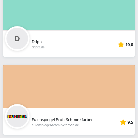
Ddpix
10,0
ddpix.de
Eulenspiegel Profi-Schminkfarben
9,5
eulenspiegel-schminkfarben.de