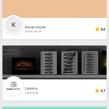
komar-one.de
6,0
komar-one.de
Cartistry
9,7
cartistry.de