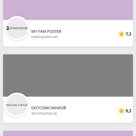
MY FAM POSTER
7,3
myfamposter.com
DOTCOMCANVAS®
9,2
dotcomcanvas.de