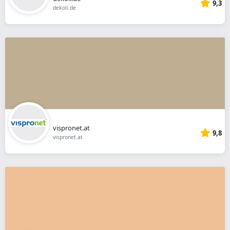
9,3
dekoli.de
vispronet.at
9,8
vispronet.at