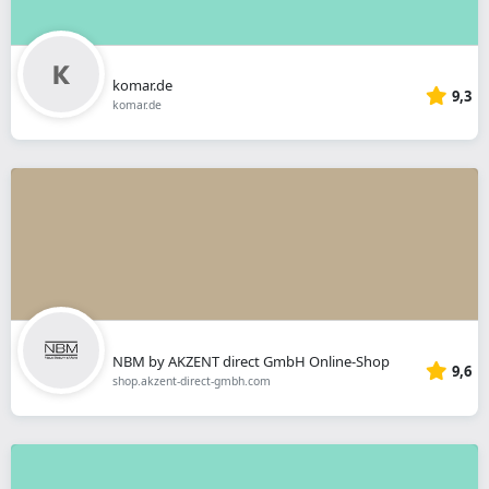
komar.de
9,3
komar.de
NBM by AKZENT direct GmbH Online-Shop
9,6
shop.akzent-direct-gmbh.com