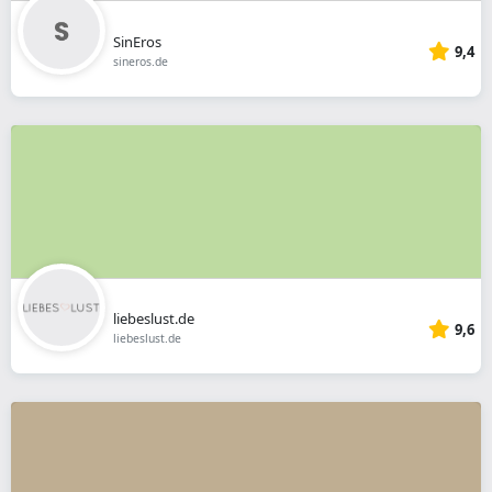
SinEros
9,4
sineros.de
liebeslust.de
9,6
liebeslust.de