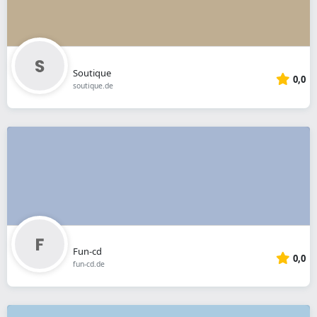
Soutique
0,0
soutique.de
Fun-cd
0,0
fun-cd.de