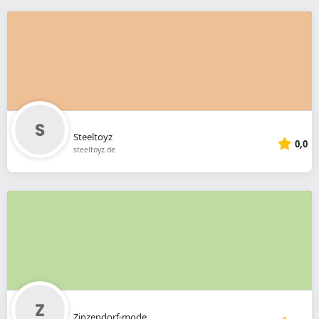
Steeltoyz
0,0
steeltoyz.de
Zinzendorf-mode