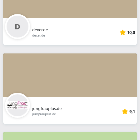
dexer.de
10,0
dexer.de
jungfrauplus.de
9,1
jungfrauplus.de