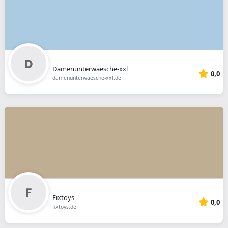
Damenunterwaesche-xxl
0,0
damenunterwaesche-xxl.de
Fixtoys
0,0
fixtoys.de