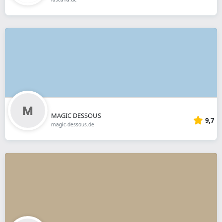
MAGIC DESSOUS
9,7
magic-dessous.de