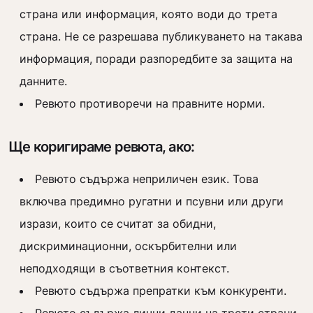
страна или информация, която води до трета
страна. Не се разрешава публикуването на такава
информация, поради разпоредбите за защита на
данните.
Ревюто противоречи на правните норми.
Ще коригираме ревюта, ако:
Ревюто съдържа неприличен език. Това
включва предимно ругатни и псувни или други
изрази, които се считат за обидни,
дискриминационни, оскърбителни или
неподходящи в съответния контекст.
Ревюто съдържа препратки към конкуренти.