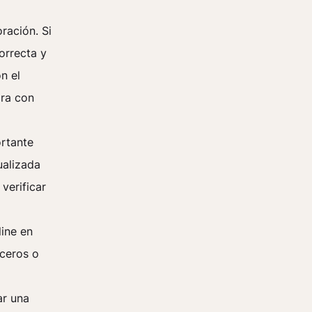
ración. Si
orrecta y
n el
ora con
ortante
ualizada
verificar
line en
rceros o
ar una