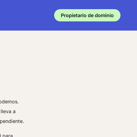
Propietario de dominio
podemos.
lleva a
ependiente.
d para