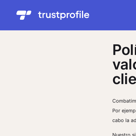
Pol
val
cli
Combatimo
Por ejempl
cabo la ad
Nuestro s