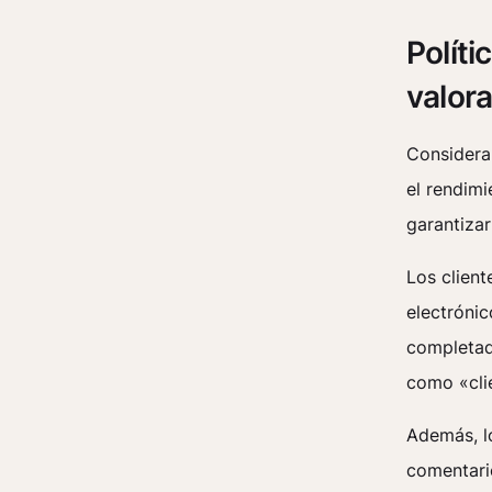
Políti
valor
Considera
el rendimi
garantizar
Los client
electrónic
completad
como «cli
Además, lo
comentario