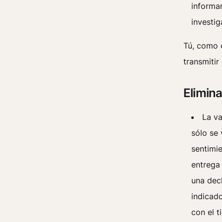
informar
investig
Tú, como c
transmitir
Elimina
La va
sólo se 
sentimi
entrega
una dec
indicad
con el 