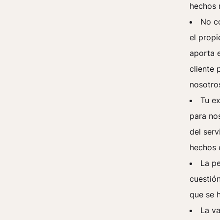
hechos 
No co
el propi
aporta 
cliente 
nosotros
Tu ex
para no
del serv
hechos e
La pe
cuestió
que se 
La va