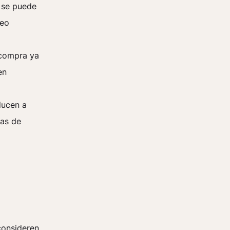
e se puede
reo
 compra ya
en
ducen a
mas de
consideren