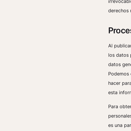
irrevocabl
derechos 
Proce
Al publica
los datos
datos gen
Podemos c
hacer para
esta infor
Para obte
personales
es una par