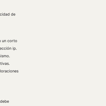
icidad de
n un corto
ección ip.
mismo.
tivas.
aloraciones
o
 debe