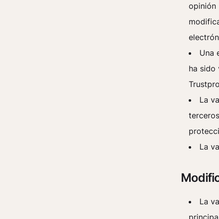
opinión 
modifica
electrón
Una e
ha sido 
Trustpro
La va
tercero
protecc
La va
Modific
La va
principa