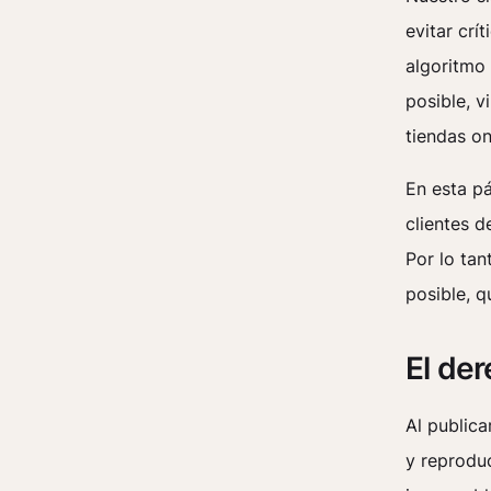
evitar crí
algoritmo
posible, v
tiendas on
En esta pá
clientes d
Por lo tan
posible, q
El der
Al publica
y reproduc