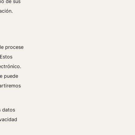
cio de sus
ación.
ile procese
 Estos
ctrónico.
se puede
artiremos
s datos
ivacidad