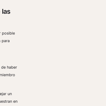
 las
r posible
a para
s de haber
 miembro
ejar un
uestran en