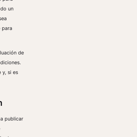
ado un
sea
e para
aluación de
ndiciones.
y, si es
n
 a publicar
e