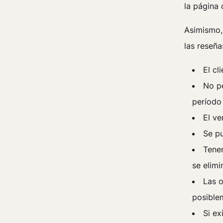
la página 
Asimismo,
las reseña
El cl
No pe
período 
El ve
Se pu
Tenem
se elimi
Las 
posiblem
Si ex