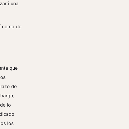
izará una
sí como de
enta que
los
plazo de
mbargo,
de lo
ndicado
os los