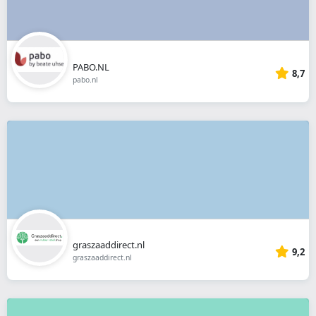
PABO.NL
8,7
pabo.nl
graszaaddirect.nl
9,2
graszaaddirect.nl