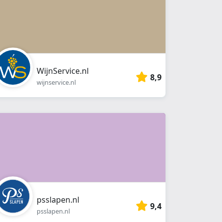
WijnService.nl
8,9
wijnservice.nl
psslapen.nl
9,4
psslapen.nl