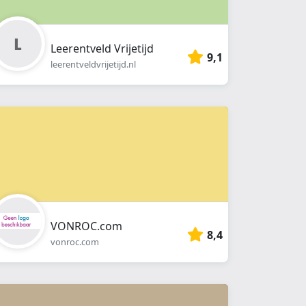
Leerentveld Vrijetijd
9,1
leerentveldvrijetijd.nl
VONROC.com
8,4
vonroc.com