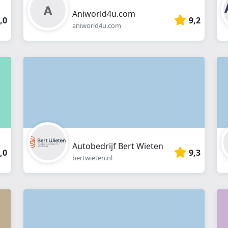
Aniworld4u.com
,0
9,2
aniworld4u.com
Autobedrijf Bert Wieten
,0
9,3
bertwieten.nl