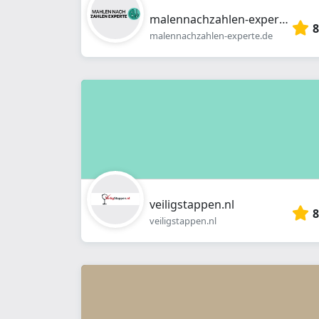
malennachzahlen-experte.de
8
malennachzahlen-experte.de
veiligstappen.nl
8
veiligstappen.nl