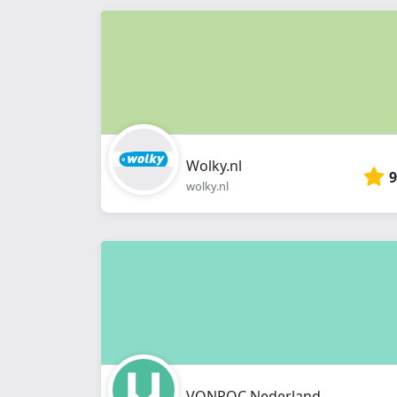
Wolky.nl
9
wolky.nl
VONROC Nederland