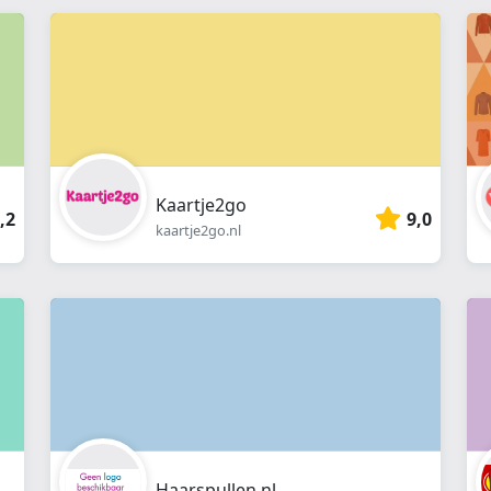
webshop
}}
Kaartje2go
,2
9,0
kaartje2go.nl
Haarspullen.nl