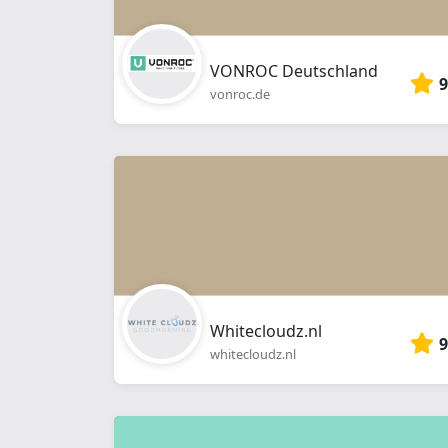
VONROC Deutschland
9
vonroc.de
Whitecloudz.nl
9
whitecloudz.nl