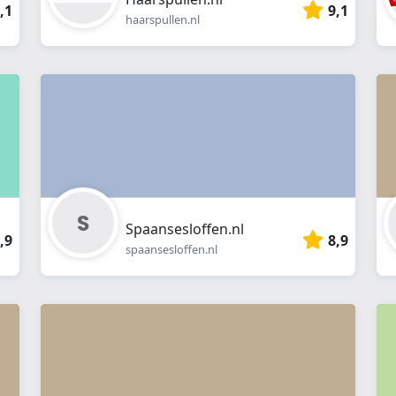
,1
9,1
haarspullen.nl
Spaansesloffen.nl
,9
8,9
spaansesloffen.nl