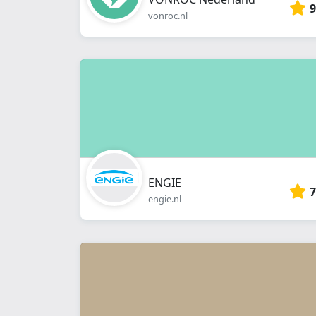
9
vonroc.nl
ENGIE
7
engie.nl